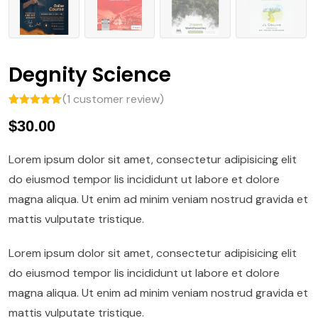
Degnity Science
(
1
customer review)
Rated
1
5.00
$
30.00
out of 5
based on
customer
rating
Lorem ipsum dolor sit amet, consectetur adipisicing elit
do eiusmod tempor Iis incididunt ut labore et dolore
magna aliqua. Ut enim ad minim veniam nostrud gravida et
mattis vulputate tristique.
Lorem ipsum dolor sit amet, consectetur adipisicing elit
do eiusmod tempor Iis incididunt ut labore et dolore
magna aliqua. Ut enim ad minim veniam nostrud gravida et
mattis vulputate tristique.